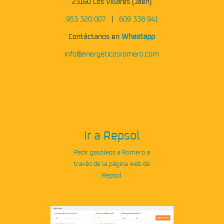
23160 Los Villares (Jaén)
953 320 007
|
609 338 941
Contáctanos en
Whastapp
info@energeticosromero.com
Ir a Repsol
Pedir gasóleos a Romero a
través de la página web de
Repsol